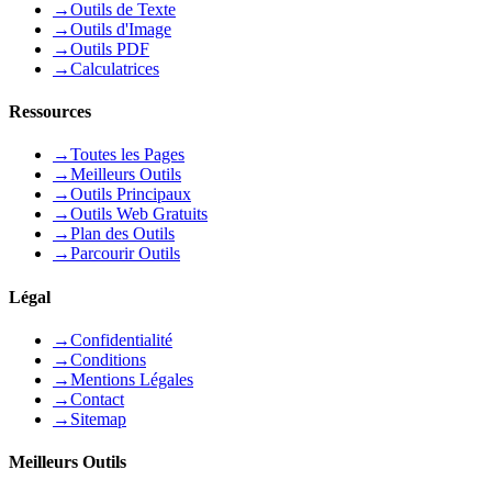
→
Outils de Texte
→
Outils d'Image
→
Outils PDF
→
Calculatrices
Ressources
→
Toutes les Pages
→
Meilleurs Outils
→
Outils Principaux
→
Outils Web Gratuits
→
Plan des Outils
→
Parcourir Outils
Légal
→
Confidentialité
→
Conditions
→
Mentions Légales
→
Contact
→
Sitemap
Meilleurs Outils