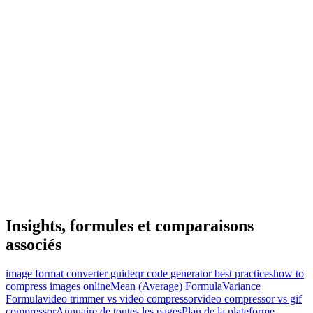
Insights, formules et comparaisons
associés
image format converter guide
qr code generator best practices
how to
compress images online
Mean (Average) Formula
Variance
Formula
video trimmer vs video compressor
video compressor vs gif
compressor
Annuaire de toutes les pages
Plan de la plateforme