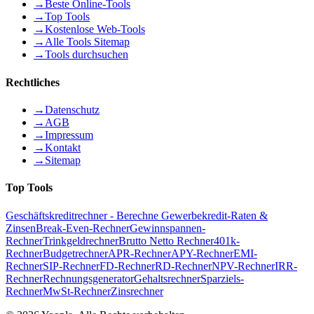
→
Beste Online-Tools
→
Top Tools
→
Kostenlose Web-Tools
→
Alle Tools Sitemap
→
Tools durchsuchen
Rechtliches
→
Datenschutz
→
AGB
→
Impressum
→
Kontakt
→
Sitemap
Top Tools
Geschäftskreditrechner - Berechne Gewerbekredit-Raten &
Zinsen
Break-Even-Rechner
Gewinnspannen-
Rechner
Trinkgeldrechner
Brutto Netto Rechner
401k-
Rechner
Budgetrechner
APR-Rechner
APY-Rechner
EMI-
Rechner
SIP-Rechner
FD-Rechner
RD-Rechner
NPV-Rechner
IRR-
Rechner
Rechnungsgenerator
Gehaltsrechner
Sparziels-
Rechner
MwSt-Rechner
Zinsrechner