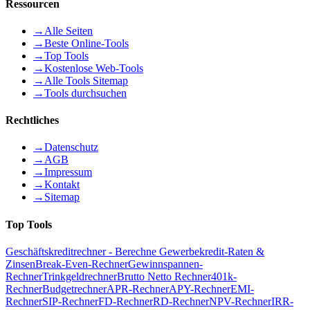
Ressourcen
→
Alle Seiten
→
Beste Online-Tools
→
Top Tools
→
Kostenlose Web-Tools
→
Alle Tools Sitemap
→
Tools durchsuchen
Rechtliches
→
Datenschutz
→
AGB
→
Impressum
→
Kontakt
→
Sitemap
Top Tools
Geschäftskreditrechner - Berechne Gewerbekredit-Raten &
Zinsen
Break-Even-Rechner
Gewinnspannen-
Rechner
Trinkgeldrechner
Brutto Netto Rechner
401k-
Rechner
Budgetrechner
APR-Rechner
APY-Rechner
EMI-
Rechner
SIP-Rechner
FD-Rechner
RD-Rechner
NPV-Rechner
IRR-