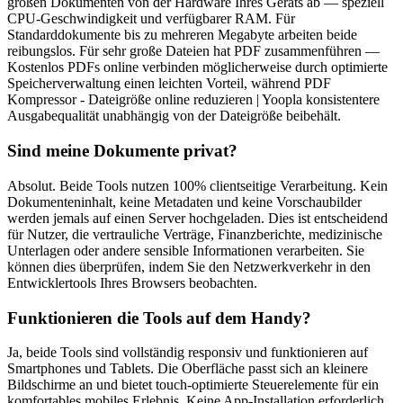
großen Dokumenten von der Hardware Ihres Geräts ab — speziell
CPU-Geschwindigkeit und verfügbarer RAM. Für
Standarddokumente bis zu mehreren Megabyte arbeiten beide
reibungslos. Für sehr große Dateien hat PDF zusammenführen —
Kostenlos PDFs online verbinden möglicherweise durch optimierte
Speicherverwaltung einen leichten Vorteil, während PDF
Kompressor - Dateigröße online reduzieren | Yoopla konsistentere
Ausgabequalität unabhängig von der Dateigröße beibehält.
Sind meine Dokumente privat?
Absolut. Beide Tools nutzen 100% clientseitige Verarbeitung. Kein
Dokumenteninhalt, keine Metadaten und keine Vorschaubilder
werden jemals auf einen Server hochgeladen. Dies ist entscheidend
für Nutzer, die vertrauliche Verträge, Finanzberichte, medizinische
Unterlagen oder andere sensible Informationen verarbeiten. Sie
können dies überprüfen, indem Sie den Netzwerkverkehr in den
Entwicklertools Ihres Browsers beobachten.
Funktionieren die Tools auf dem Handy?
Ja, beide Tools sind vollständig responsiv und funktionieren auf
Smartphones und Tablets. Die Oberfläche passt sich an kleinere
Bildschirme an und bietet touch-optimierte Steuerelemente für ein
komfortables mobiles Erlebnis. Keine App-Installation erforderlich