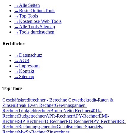
→
Alle Seiten
→
Beste Online-Tools
→
Top Tools
→
Kostenlose Web-Tools
→
Alle Tools Sitemap
→
Tools durchsuchen
Rechtliches
→
Datenschutz
→
AGB
→
Impressum
→
Kontakt
→
Sitemap
Top Tools
Geschäftskreditrechner - Berechne Gewerbekredit-Raten &
Zinsen
Break-Even-Rechner
Gewinnspannen-
Rechner
Trinkgeldrechner
Brutto Netto Rechner
401k-
Rechner
Budgetrechner
APR-Rechner
APY-Rechner
EMI-
Rechner
SIP-Rechner
FD-Rechner
RD-Rechner
NPV-Rechner
IRR-
Rechner
Rechnungsgenerator
Gehaltsrechner
Sparziels-
Rechner
MwSt-Rechner
Zinsrechner