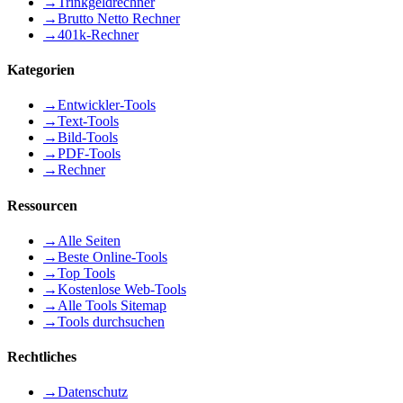
→
Trinkgeldrechner
→
Brutto Netto Rechner
→
401k-Rechner
Kategorien
→
Entwickler-Tools
→
Text-Tools
→
Bild-Tools
→
PDF-Tools
→
Rechner
Ressourcen
→
Alle Seiten
→
Beste Online-Tools
→
Top Tools
→
Kostenlose Web-Tools
→
Alle Tools Sitemap
→
Tools durchsuchen
Rechtliches
→
Datenschutz