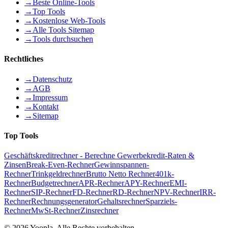
→
Beste Online-Tools
→
Top Tools
→
Kostenlose Web-Tools
→
Alle Tools Sitemap
→
Tools durchsuchen
Rechtliches
→
Datenschutz
→
AGB
→
Impressum
→
Kontakt
→
Sitemap
Top Tools
Geschäftskreditrechner - Berechne Gewerbekredit-Raten &
Zinsen
Break-Even-Rechner
Gewinnspannen-
Rechner
Trinkgeldrechner
Brutto Netto Rechner
401k-
Rechner
Budgetrechner
APR-Rechner
APY-Rechner
EMI-
Rechner
SIP-Rechner
FD-Rechner
RD-Rechner
NPV-Rechner
IRR-
Rechner
Rechnungsgenerator
Gehaltsrechner
Sparziels-
Rechner
MwSt-Rechner
Zinsrechner
©
2026
Yoopla
.
Alle Rechte vorbehalten.