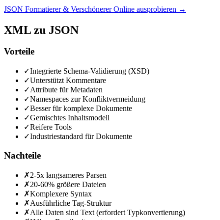
JSON Formatierer & Verschönerer Online ausprobieren
→
XML zu JSON
Vorteile
✓
Integrierte Schema-Validierung (XSD)
✓
Unterstützt Kommentare
✓
Attribute für Metadaten
✓
Namespaces zur Konfliktvermeidung
✓
Besser für komplexe Dokumente
✓
Gemischtes Inhaltsmodell
✓
Reifere Tools
✓
Industriestandard für Dokumente
Nachteile
✗
2-5x langsameres Parsen
✗
20-60% größere Dateien
✗
Komplexere Syntax
✗
Ausführliche Tag-Struktur
✗
Alle Daten sind Text (erfordert Typkonvertierung)