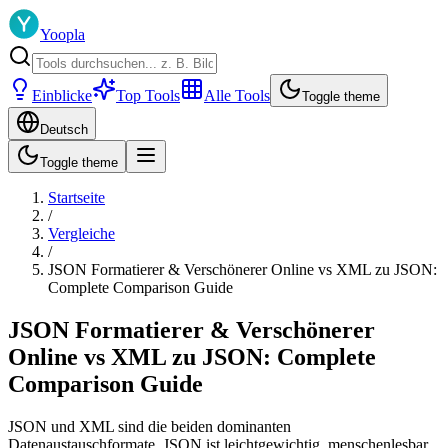
Yoopla
Einblicke
Top Tools
Alle Tools
Toggle theme
Deutsch
Toggle theme
Startseite
/
Vergleiche
/
JSON Formatierer & Verschönerer Online vs XML zu JSON:
Complete Comparison Guide
JSON Formatierer & Verschönerer
Online vs XML zu JSON: Complete
Comparison Guide
JSON und XML sind die beiden dominanten
Datenaustauschformate. JSON ist leichtgewichtig, menschenlesbar