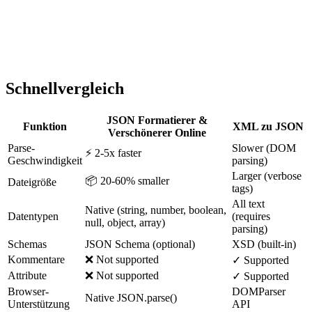
Schnellvergleich
JSON Formatierer &
Funktion
XML zu JSON
Verschönerer Online
Parse-
Slower (DOM
⚡ 2-5x faster
Geschwindigkeit
parsing)
Larger (verbose
📦 20-60% smaller
Dateigröße
tags)
All text
Native (string, number, boolean,
Datentypen
(requires
null, object, array)
parsing)
Schemas
JSON Schema (optional)
XSD (built-in)
Kommentare
❌ Not supported
✓ Supported
Attribute
❌ Not supported
✓ Supported
Browser-
DOMParser
Native JSON.parse()
Unterstützung
API