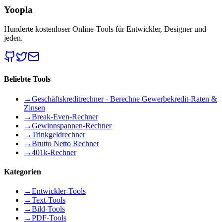
Yoopla
Hunderte kostenloser Online-Tools für Entwickler, Designer und
jeden.
Beliebte Tools
→
Geschäftskreditrechner - Berechne Gewerbekredit-Raten &
Zinsen
→
Break-Even-Rechner
→
Gewinnspannen-Rechner
→
Trinkgeldrechner
→
Brutto Netto Rechner
→
401k-Rechner
Kategorien
→
Entwickler-Tools
→
Text-Tools
→
Bild-Tools
→
PDF-Tools