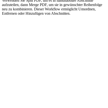
Verwenden Sie Split PDF, um es in handhabbare Abschnitte
aufzuteilen, dann Merge PDF, um sie in gewünschter Reihenfolge
neu zu kombinieren. Dieser Workflow ermöglicht Umordnen,
Entfernen oder Hinzufügen von Abschnitten.