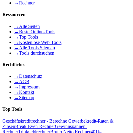
→
Rechner
Ressourcen
→
Alle Seiten
→
Beste Online-Tools
→
Top Tools
→
Kostenlose Web-Tools
→
Alle Tools Sitemap
→
Tools durchsuchen
Rechtliches
→
Datenschutz
→
AGB
→
Impressum
→
Kontakt
→
Sitemap
Top Tools
Geschäftskreditrechner - Berechne Gewerbekredit-Raten &
Zinsen
Break-Even-Rechner
Gewinnspannen-
Rechner
Trinkgeldrechner
Brutto Netto Rechner
401k-