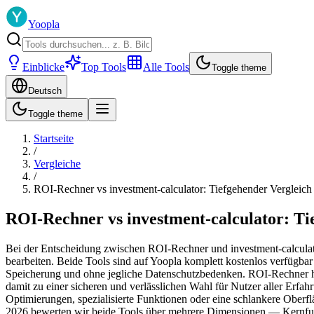
Yoopla
Einblicke
Top Tools
Alle Tools
Toggle theme
Deutsch
Toggle theme
Startseite
/
Vergleiche
/
ROI-Rechner vs investment-calculator: Tiefgehender Vergleich
ROI-Rechner vs investment-calculator: Ti
Bei der Entscheidung zwischen ROI-Rechner und investment-calculato
bearbeiten. Beide Tools sind auf Yoopla komplett kostenlos verfügba
Speicherung und ohne jegliche Datenschutzbedenken. ROI-Rechner hat s
damit zu einer sicheren und verlässlichen Wahl für Nutzer aller Erfa
Optimierungen, spezialisierte Funktionen oder eine schlankere Oberfl
2026 bewerten wir beide Tools über mehrere Dimensionen — Kernfunkt