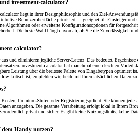
und investment-calculator?
culator liegt in ihrer Designphilosophie und den Ziel-Anwendungsfäll
 intuitive Benutzeroberfläche priorisiert — geeignet für Einsteiger und 
derne Algorithmen oder erweiterte Konfigurationsoptionen für fortgesch
rheit. Die beste Wahl hängt davon ab, ob Sie die Zuverlässigkeit und
tment-calculator?
 aus und eliminieren jegliche Server-Latenz. Das bedeutet, Ergebnisse 
tensätzen: investment-calculator hat manchmal einen leichten Vorteil 
re Leistung über die breiteste Palette von Eingabetypen optimiert ist.
w kritisch ist, empfehlen wir, beide mit Ihren tatsächlichen Daten zu 
os?
e Kosten, Premium-Stufen oder Registrierungspflicht. Sie können jede
e Daten anzugeben. Die gesamte Verarbeitung erfolgt lokal in Ihrem Bro
ßerordentlich privat und sicher. Es gibt keine Nutzungslimits, keine
uf dem Handy nutzen?