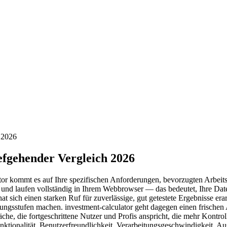
 2026
efgehender Vergleich 2026
r kommt es auf Ihre spezifischen Anforderungen, bevorzugten Arbeitsa
r und laufen vollständig in Ihrem Webbrowser — das bedeutet, Ihre Dat
ich einen starken Ruf für zuverlässige, gut getestete Ergebnisse erarb
hrungsstufen machen. investment-calculator geht dagegen einen frische
äche, die fortgeschrittene Nutzer und Profis anspricht, die mehr Kontr
ionalität, Benutzerfreundlichkeit, Verarbeitungsgeschwindigkeit, Au