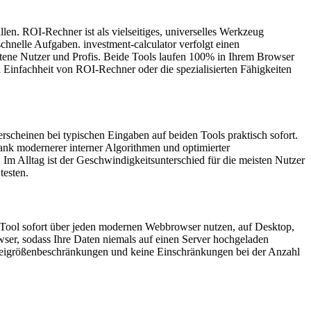
en. ROI-Rechner ist als vielseitiges, universelles Werkzeug
schnelle Aufgaben. investment-calculator verfolgt einen
rittene Nutzer und Profis. Beide Tools laufen 100% in Ihrem Browser
 Einfachheit von ROI-Rechner oder die spezialisierten Fähigkeiten
erscheinen bei typischen Eingaben auf beiden Tools praktisch sofort.
dank modernerer interner Algorithmen und optimierter
 Im Alltag ist der Geschwindigkeitsunterschied für die meisten Nutzer
testen.
s Tool sofort über jeden modernen Webbrowser nutzen, auf Desktop,
wser, sodass Ihre Daten niemals auf einen Server hochgeladen
 Dateigrößenbeschränkungen und keine Einschränkungen bei der Anzahl