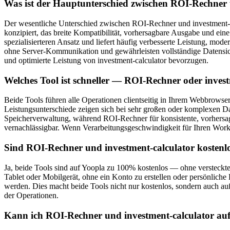
Was ist der Hauptunterschied zwischen ROI-Rechner 
Der wesentliche Unterschied zwischen ROI-Rechner und investment-cal
konzipiert, das breite Kompatibilität, vorhersagbare Ausgabe und eine
spezialisierteren Ansatz und liefert häufig verbesserte Leistung, mo
ohne Server-Kommunikation und gewährleisten vollständige Datensiche
und optimierte Leistung von investment-calculator bevorzugen.
Welches Tool ist schneller — ROI-Rechner oder inves
Beide Tools führen alle Operationen clientseitig in Ihrem Webbrowser
Leistungsunterschiede zeigen sich bei sehr großen oder komplexen Da
Speicherverwaltung, während ROI-Rechner für konsistente, vorhersagba
vernachlässigbar. Wenn Verarbeitungsgeschwindigkeit für Ihren Workflo
Sind ROI-Rechner und investment-calculator kostenl
Ja, beide Tools sind auf Yoopla zu 100% kostenlos — ohne versteckt
Tablet oder Mobilgerät, ohne ein Konto zu erstellen oder persönlich
werden. Dies macht beide Tools nicht nur kostenlos, sondern auch au
der Operationen.
Kann ich ROI-Rechner und investment-calculator a