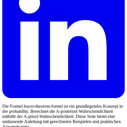
Die Formel bayes-theorem-formel ist ein grundlegendes Konzept in
der probability. Berechnet die A-posteriori-Wahrscheinlichkeit
mithilfe der A-priori-Wahrscheinlichkeit. Diese Seite bietet eine
umfassende Anleitung mit gerechneten Beispielen und praktischen
Anwendungen.