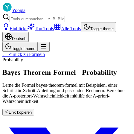
Yoopla
Einblicke
Top Tools
Alle Tools
Toggle theme
Deutsch
Toggle theme
← Zurück zu Formeln
Probability
Bayes-Theorem-Formel - Probability
Lerne die Formel bayes-theorem-formel mit Beispielen, einer
Schritt-für-Schritt-Anleitung und passenden Rechnern. Berechnet
die A-posteriori-Wahrscheinlichkeit mithilfe der A-priori-
Wahrscheinlichkeit
Link kopieren