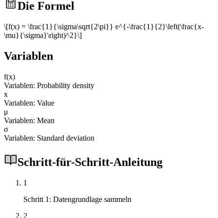
Die Formel
\[f(x) = \frac{1}{\sigma\sqrt{2\pi}} e^{-\frac{1}{2}\left(\frac{x-
\mu}{\sigma}\right)^2}\]
Variablen
f(x)
Variablen: Probability density
x
Variablen: Value
μ
Variablen: Mean
σ
Variablen: Standard deviation
Schritt-für-Schritt-Anleitung
1
Schritt 1: Datengrundlage sammeln
2