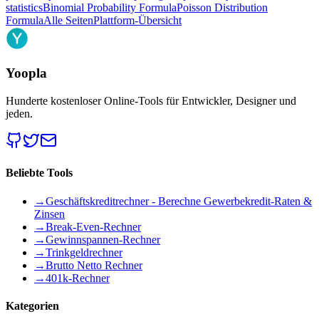
statistics
Binomial Probability Formula
Poisson Distribution
Formula
Alle Seiten
Plattform-Übersicht
Yoopla
Hunderte kostenloser Online-Tools für Entwickler, Designer und
jeden.
Beliebte Tools
→
Geschäftskreditrechner - Berechne Gewerbekredit-Raten &
Zinsen
→
Break-Even-Rechner
→
Gewinnspannen-Rechner
→
Trinkgeldrechner
→
Brutto Netto Rechner
→
401k-Rechner
Kategorien