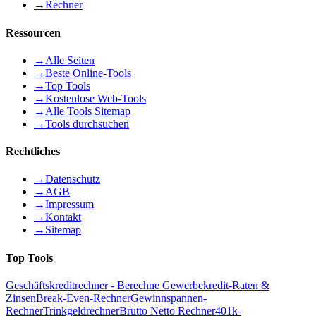
→
Rechner
Ressourcen
→
Alle Seiten
→
Beste Online-Tools
→
Top Tools
→
Kostenlose Web-Tools
→
Alle Tools Sitemap
→
Tools durchsuchen
Rechtliches
→
Datenschutz
→
AGB
→
Impressum
→
Kontakt
→
Sitemap
Top Tools
Geschäftskreditrechner - Berechne Gewerbekredit-Raten &
Zinsen
Break-Even-Rechner
Gewinnspannen-
Rechner
Trinkgeldrechner
Brutto Netto Rechner
401k-