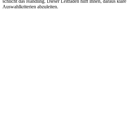
schlicht das Handling. Dieser Leitfaden hilft Ihnen, daraus klare
Auswahlkriterien abzuleiten.