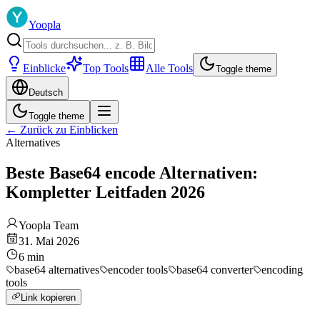
Yoopla
Einblicke
Top Tools
Alle Tools
Toggle theme
Deutsch
Toggle theme
←
Zurück zu Einblicken
Alternatives
Beste Base64 encode Alternativen:
Kompletter Leitfaden 2026
Yoopla Team
31. Mai 2026
6
min
base64 alternatives
encoder tools
base64 converter
encoding
tools
Link kopieren