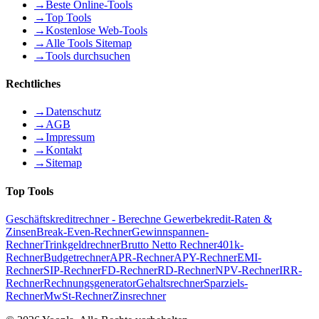
→
Beste Online-Tools
→
Top Tools
→
Kostenlose Web-Tools
→
Alle Tools Sitemap
→
Tools durchsuchen
Rechtliches
→
Datenschutz
→
AGB
→
Impressum
→
Kontakt
→
Sitemap
Top Tools
Geschäftskreditrechner - Berechne Gewerbekredit-Raten &
Zinsen
Break-Even-Rechner
Gewinnspannen-
Rechner
Trinkgeldrechner
Brutto Netto Rechner
401k-
Rechner
Budgetrechner
APR-Rechner
APY-Rechner
EMI-
Rechner
SIP-Rechner
FD-Rechner
RD-Rechner
NPV-Rechner
IRR-
Rechner
Rechnungsgenerator
Gehaltsrechner
Sparziels-
Rechner
MwSt-Rechner
Zinsrechner