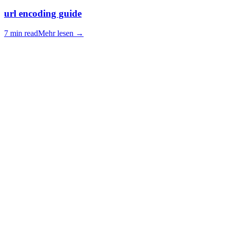
url encoding guide
7 min read
Mehr lesen
→