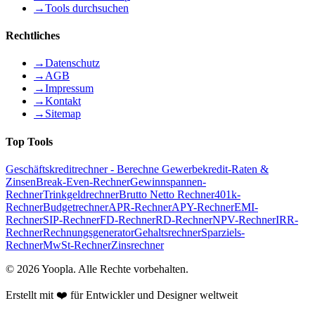
→
Tools durchsuchen
Rechtliches
→
Datenschutz
→
AGB
→
Impressum
→
Kontakt
→
Sitemap
Top Tools
Geschäftskreditrechner - Berechne Gewerbekredit-Raten &
Zinsen
Break-Even-Rechner
Gewinnspannen-
Rechner
Trinkgeldrechner
Brutto Netto Rechner
401k-
Rechner
Budgetrechner
APR-Rechner
APY-Rechner
EMI-
Rechner
SIP-Rechner
FD-Rechner
RD-Rechner
NPV-Rechner
IRR-
Rechner
Rechnungsgenerator
Gehaltsrechner
Sparziels-
Rechner
MwSt-Rechner
Zinsrechner
©
2026
Yoopla
.
Alle Rechte vorbehalten.
Erstellt mit ❤️ für Entwickler und Designer weltweit