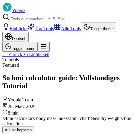
Yoopla
Einblicke
Top Tools
Alle Tools
Toggle theme
Deutsch
Toggle theme
←
Zurück zu Einblicken
Tutorials
Featured
So bmi calculator guide: Vollständiges
Tutorial
Yoopla Team
28. März 2026
8
min
bmi calculator
body mass index
bmi chart
healthy weight
bmi
calculation
Link kopieren