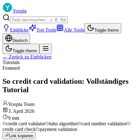
Yoopla
Einblicke
Top Tools
Alle Tools
Toggle theme
Deutsch
Toggle theme
←
Zurück zu Einblicken
Tutorials
Featured
So credit card validation: Vollständiges
Tutorial
Yoopla Team
3. April 2026
9
min
credit card validator
luhn algorithm
card number validation
credit card check
payment validation
Link kopieren