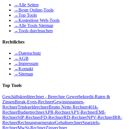
→
Alle Seiten
→
Beste Online-Tools
→
Top Tools
→
Kostenlose Web-Tools
→
Alle Tools Sitemap
→
Tools durchsuchen
Rechtliches
→
Datenschutz
→
AGB
→
Impressum
→
Kontakt
→
Sitemap
Top Tools
Geschäftskreditrechner - Berechne Gewerbekredit-Raten &
Zinsen
Break-Even-Rechner
Gewinnspannen-
Rechner
Trinkgeldrechner
Brutto Netto Rechner
401k-
Rechner
Budgetrechner
APR-Rechner
APY-Rechner
EMI-
Rechner
SIP-Rechner
FD-Rechner
RD-Rechner
NPV-Rechner
IRR-
Rechner
Rechnungsgenerator
Gehaltsrechner
Sparziels-
Rechner
MwSt-Rechner
Zinsrechner