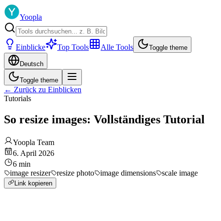
Yoopla
Einblicke
Top Tools
Alle Tools
Toggle theme
Deutsch
Toggle theme
←
Zurück zu Einblicken
Tutorials
So resize images: Vollständiges Tutorial
Yoopla Team
6. April 2026
6
min
image resizer
resize photo
image dimensions
scale image
Link kopieren