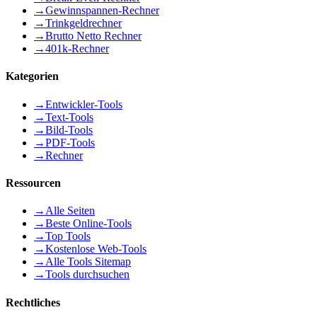
→
Gewinnspannen-Rechner
→
Trinkgeldrechner
→
Brutto Netto Rechner
→
401k-Rechner
Kategorien
→
Entwickler-Tools
→
Text-Tools
→
Bild-Tools
→
PDF-Tools
→
Rechner
Ressourcen
→
Alle Seiten
→
Beste Online-Tools
→
Top Tools
→
Kostenlose Web-Tools
→
Alle Tools Sitemap
→
Tools durchsuchen
Rechtliches