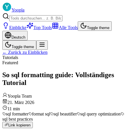
Yoopla
Einblicke
Top Tools
Alle Tools
Toggle theme
Deutsch
Toggle theme
←
Zurück zu Einblicken
Tutorials
Featured
So sql formatting guide: Vollständiges
Tutorial
Yoopla Team
21. März 2026
11
min
sql formatter
format sql
sql beautifier
sql query optimization
sql best practices
Link kopieren