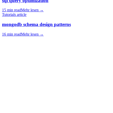
sql query optimization
15 min read
Mehr lesen
→
Tutorials article
mongodb schema design patterns
16 min read
Mehr lesen
→