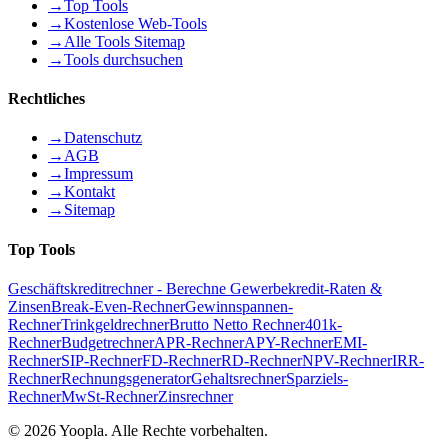
→
Top Tools
→
Kostenlose Web-Tools
→
Alle Tools Sitemap
→
Tools durchsuchen
Rechtliches
→
Datenschutz
→
AGB
→
Impressum
→
Kontakt
→
Sitemap
Top Tools
Geschäftskreditrechner - Berechne Gewerbekredit-Raten &
Zinsen
Break-Even-Rechner
Gewinnspannen-
Rechner
Trinkgeldrechner
Brutto Netto Rechner
401k-
Rechner
Budgetrechner
APR-Rechner
APY-Rechner
EMI-
Rechner
SIP-Rechner
FD-Rechner
RD-Rechner
NPV-Rechner
IRR-
Rechner
Rechnungsgenerator
Gehaltsrechner
Sparziels-
Rechner
MwSt-Rechner
Zinsrechner
©
2026
Yoopla
.
Alle Rechte vorbehalten.