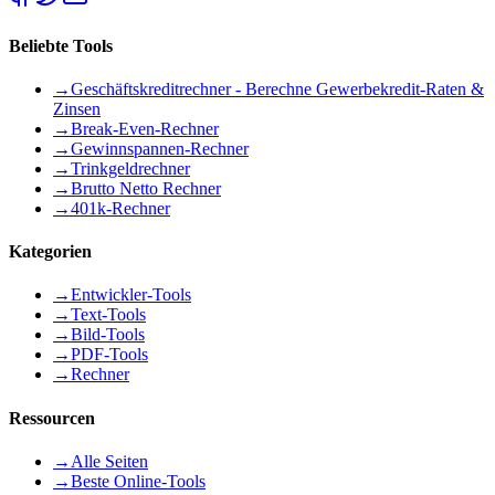
Beliebte Tools
→
Geschäftskreditrechner - Berechne Gewerbekredit-Raten &
Zinsen
→
Break-Even-Rechner
→
Gewinnspannen-Rechner
→
Trinkgeldrechner
→
Brutto Netto Rechner
→
401k-Rechner
Kategorien
→
Entwickler-Tools
→
Text-Tools
→
Bild-Tools
→
PDF-Tools
→
Rechner
Ressourcen
→
Alle Seiten
→
Beste Online-Tools