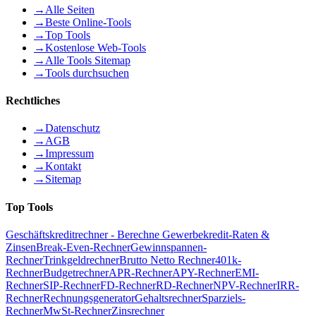
→
Alle Seiten
→
Beste Online-Tools
→
Top Tools
→
Kostenlose Web-Tools
→
Alle Tools Sitemap
→
Tools durchsuchen
Rechtliches
→
Datenschutz
→
AGB
→
Impressum
→
Kontakt
→
Sitemap
Top Tools
Geschäftskreditrechner - Berechne Gewerbekredit-Raten &
Zinsen
Break-Even-Rechner
Gewinnspannen-
Rechner
Trinkgeldrechner
Brutto Netto Rechner
401k-
Rechner
Budgetrechner
APR-Rechner
APY-Rechner
EMI-
Rechner
SIP-Rechner
FD-Rechner
RD-Rechner
NPV-Rechner
IRR-
Rechner
Rechnungsgenerator
Gehaltsrechner
Sparziels-
Rechner
MwSt-Rechner
Zinsrechner