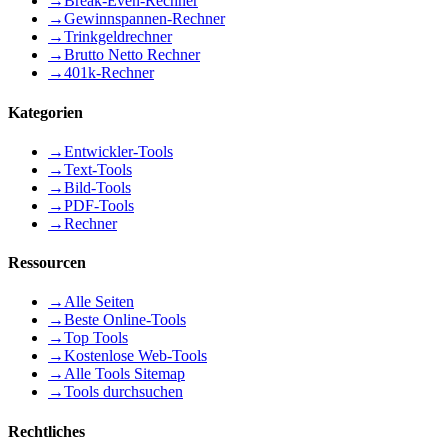
→
Break-Even-Rechner
→
Gewinnspannen-Rechner
→
Trinkgeldrechner
→
Brutto Netto Rechner
→
401k-Rechner
Kategorien
→
Entwickler-Tools
→
Text-Tools
→
Bild-Tools
→
PDF-Tools
→
Rechner
Ressourcen
→
Alle Seiten
→
Beste Online-Tools
→
Top Tools
→
Kostenlose Web-Tools
→
Alle Tools Sitemap
→
Tools durchsuchen
Rechtliches