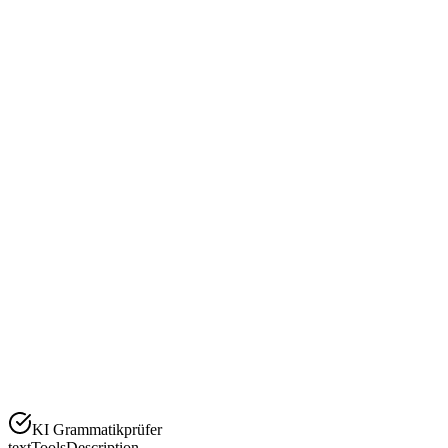
KI Grammatikprüfer
textToolsDescription