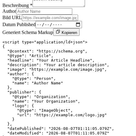
Beschreibung *
Author
Bild URL
Datum Published
Generiert Schema Markup
Kopieren
<script type="application/ld+json">

{

  "@context": "https://schema.org",

  "@type": "Article",

  "headline": "Your Article Headline",

  "description": "Your article description",

  "image": "https://example.com/image.jpg",

  "author": {

    "@type": "Person",

    "name": "Author Name"

  },

  "publisher": {

    "@type": "Organization",

    "name": "Your Organization",

    "logo": {

      "@type": "ImageObject",

      "url": "https://example.com/logo.jpg"

    }

  },

  "datePublished": "2026-08-07T01:11:05.079Z",

  "dateModified": "2026-08-07T01:11:05.079Z"
