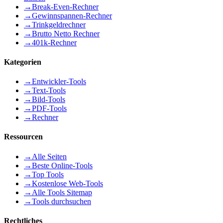
→
Break-Even-Rechner
→
Gewinnspannen-Rechner
→
Trinkgeldrechner
→
Brutto Netto Rechner
→
401k-Rechner
Kategorien
→
Entwickler-Tools
→
Text-Tools
→
Bild-Tools
→
PDF-Tools
→
Rechner
Ressourcen
→
Alle Seiten
→
Beste Online-Tools
→
Top Tools
→
Kostenlose Web-Tools
→
Alle Tools Sitemap
→
Tools durchsuchen
Rechtliches