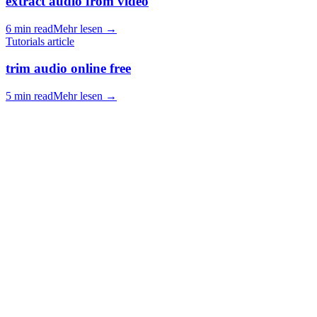
extract audio from video
6 min read
Mehr lesen
→
Tutorials article
trim audio online free
5 min read
Mehr lesen
→