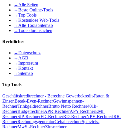
→
Alle Seiten
→
Beste Online-Tools
→
Top Tools
→
Kostenlose Web-Tools
→
Alle Tools Sitemap
→
Tools durchsuchen
Rechtliches
→
Datenschutz
→
AGB
→
Impressum
→
Kontakt
→
Sitemap
Top Tools
Geschäftskreditrechner - Berechne Gewerbekredit-Raten &
Zinsen
Break-Even-Rechner
Gewinnspannen-
Rechner
Trinkgeldrechner
Brutto Netto Rechner
401k-
Rechner
Budgetrechner
APR-Rechner
APY-Rechner
EMI-
Rechner
SIP-Rechner
FD-Rechner
RD-Rechner
NPV-Rechner
IRR-
Rechner
Rechnungsgenerator
Gehaltsrechner
Sparziels-
Rechner
MwSt-Rechner
Zinsrechner