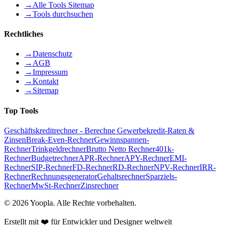
→
Alle Tools Sitemap
→
Tools durchsuchen
Rechtliches
→
Datenschutz
→
AGB
→
Impressum
→
Kontakt
→
Sitemap
Top Tools
Geschäftskreditrechner - Berechne Gewerbekredit-Raten &
Zinsen
Break-Even-Rechner
Gewinnspannen-
Rechner
Trinkgeldrechner
Brutto Netto Rechner
401k-
Rechner
Budgetrechner
APR-Rechner
APY-Rechner
EMI-
Rechner
SIP-Rechner
FD-Rechner
RD-Rechner
NPV-Rechner
IRR-
Rechner
Rechnungsgenerator
Gehaltsrechner
Sparziels-
Rechner
MwSt-Rechner
Zinsrechner
©
2026
Yoopla
.
Alle Rechte vorbehalten.
Erstellt mit ❤️ für Entwickler und Designer weltweit