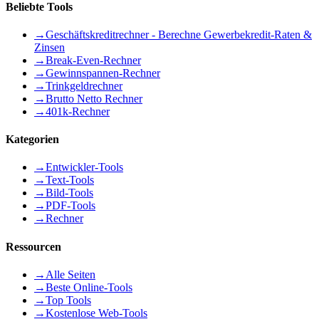
Beliebte Tools
→
Geschäftskreditrechner - Berechne Gewerbekredit-Raten &
Zinsen
→
Break-Even-Rechner
→
Gewinnspannen-Rechner
→
Trinkgeldrechner
→
Brutto Netto Rechner
→
401k-Rechner
Kategorien
→
Entwickler-Tools
→
Text-Tools
→
Bild-Tools
→
PDF-Tools
→
Rechner
Ressourcen
→
Alle Seiten
→
Beste Online-Tools
→
Top Tools
→
Kostenlose Web-Tools