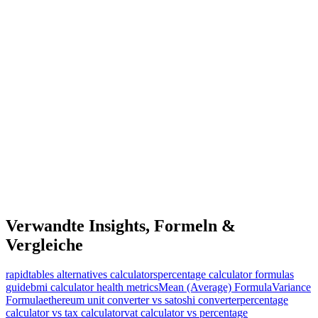
Verwandte Insights, Formeln &
Vergleiche
rapidtables alternatives calculators
percentage calculator formulas
guide
bmi calculator health metrics
Mean (Average) Formula
Variance
Formula
ethereum unit converter vs satoshi converter
percentage
calculator vs tax calculator
vat calculator vs percentage