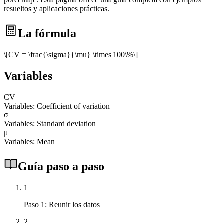
resueltos y aplicaciones prácticas.
La fórmula
\[CV = \frac{\sigma}{\mu} \times 100\%\]
Variables
CV
Variables: Coefficient of variation
σ
Variables: Standard deviation
μ
Variables: Mean
Guía paso a paso
1
Paso 1: Reunir los datos
2