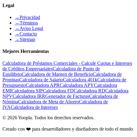
Legal
→
Privacidad
→
Términos
→
Aviso Legal
→
Contacto
→
Sitemap
Mejores Herramientas
Calculadora de Préstamos Comerciales - Calcule Cuotas e Intereses
de Créditos Empresariales
Calculadora de Punto de
Equilibrio
Calculadora de Margen de Beneficio
Calculadora de
Propinas
Calculadora de Salario
Calculadora 401k
Calculadora de
Presupuesto
Calculadora APR
Calculadora APY
Calculadora
EMI
Calculadora SIP
Calculadora FD
Calculadora RD
Calculadora
NPV
Calculadora IRR
Generador de Facturas
Calculadora de
Nómina
Calculadora de Meta de Ahorro
Calculadora de
IVA
Calculadora de Intereses
©
2026
Yoopla
.
Todos los derechos reservados.
Creado con ❤️ para desarrolladores y diseñadores de todo el mundo