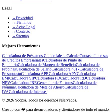
Legal
→
Privacidad
→
Términos
→
Aviso Legal
→
Contacto
→
Sitemap
Mejores Herramientas
Calculadora de Préstamos Comerciales - Calcule Cuotas e Intereses
de Créditos Empresariales
Calculadora de Punto de
Equilibrio
Calculadora de Margen de Beneficio
Calculadora de
Propinas
Calculadora de Salario
Calculadora 401k
Calculadora de
Presupuesto
Calculadora APR
Calculadora APY
Calculadora
EMI
Calculadora SIP
Calculadora FD
Calculadora RD
Calculadora
NPV
Calculadora IRR
Generador de Facturas
Calculadora de
Nómina
Calculadora de Meta de Ahorro
Calculadora de
IVA
Calculadora de Intereses
©
2026
Yoopla
.
Todos los derechos reservados.
Creado con ❤️ para desarrolladores y diseñadores de todo el mundo