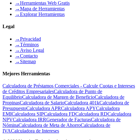
→
Herramientas Web Gratis
→
Mapa de Herramientas
→
Explorar Herramientas
Legal
→
Privacidad
→
Términos
→
Aviso Legal
→
Contacto
→
Sitemap
Mejores Herramientas
Calculadora de Préstamos Comerciales - Calcule Cuotas e Intereses
de Créditos Empresariales
Calculadora de Punto de
Equilibrio
Calculadora de Margen de Beneficio
Calculadora de
Propinas
Calculadora de Salario
Calculadora 401k
Calculadora de
Presupuesto
Calculadora APR
Calculadora APY
Calculadora
EMI
Calculadora SIP
Calculadora FD
Calculadora RD
Calculadora
NPV
Calculadora IRR
Generador de Facturas
Calculadora de
Nómina
Calculadora de Meta de Ahorro
Calculadora de
IVA
Calculadora de Intereses