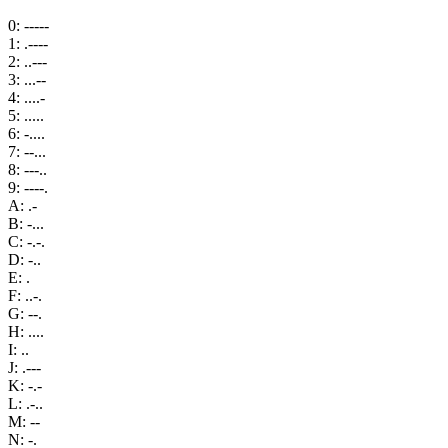
0
:
-----
1
:
.----
2
:
..---
3
:
...--
4
:
....-
5
:
.....
6
:
-....
7
:
--...
8
:
---..
9
:
----.
A
:
.-
B
:
-...
C
:
-.-.
D
:
-..
E
:
.
F
:
..-.
G
:
--.
H
:
....
I
:
..
J
:
.---
K
:
-.-
L
:
.-..
M
:
--
N
:
-.