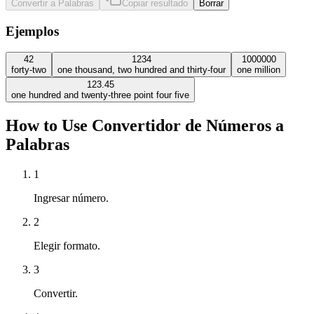
Convertir a Palabras
Copiar resultado
Borrar
Ejemplos
42
1234
1000000
forty-two
one thousand, two hundred and thirty-four
one million
123.45
one hundred and twenty-three point four five
How to Use Convertidor de Números a
Palabras
1
Ingresar número.
2
Elegir formato.
3
Convertir.