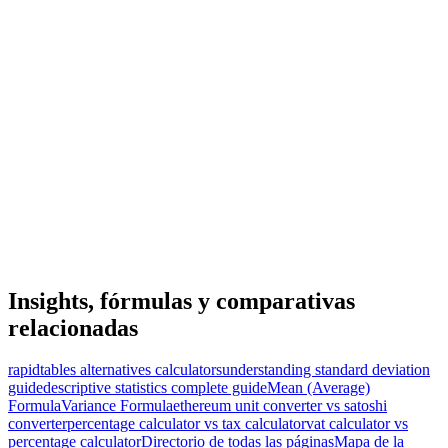
Insights, fórmulas y comparativas
relacionadas
rapidtables alternatives calculators
understanding standard deviation
guide
descriptive statistics complete guide
Mean (Average)
Formula
Variance Formula
ethereum unit converter vs satoshi
converter
percentage calculator vs tax calculator
vat calculator vs
percentage calculator
Directorio de todas las páginas
Mapa de la