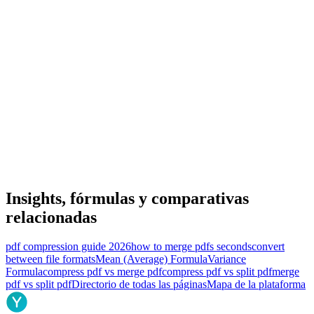
Insights, fórmulas y comparativas
relacionadas
pdf compression guide 2026
how to merge pdfs seconds
convert
between file formats
Mean (Average) Formula
Variance
Formula
compress pdf vs merge pdf
compress pdf vs split pdf
merge
pdf vs split pdf
Directorio de todas las páginas
Mapa de la plataforma