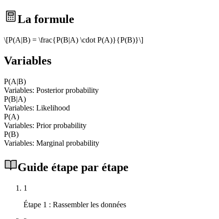
La formule
\[P(A|B) = \frac{P(B|A) \cdot P(A)}{P(B)}\]
Variables
P(A|B)
Variables: Posterior probability
P(B|A)
Variables: Likelihood
P(A)
Variables: Prior probability
P(B)
Variables: Marginal probability
Guide étape par étape
1
Étape 1 : Rassembler les données