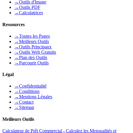
→
Outils d'Image
→
Outils PDF
→
Calculatrices
Ressources
→
Toutes les Pages
→
Meilleurs Outils
→
Outils Principaux
→
Outils Web Gratuits
→
Plan des Outils
→
Parcourir Outils
Légal
→
Confidentialité
→
Conditions
→
Mentions Légales
→
Contact
→
Sitemap
Meilleurs Outils
Calculateur de Prêt Commercial - Calculez les Mensualités et