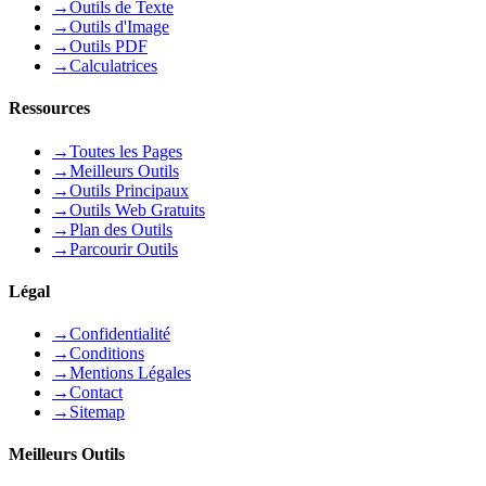
→
Outils de Texte
→
Outils d'Image
→
Outils PDF
→
Calculatrices
Ressources
→
Toutes les Pages
→
Meilleurs Outils
→
Outils Principaux
→
Outils Web Gratuits
→
Plan des Outils
→
Parcourir Outils
Légal
→
Confidentialité
→
Conditions
→
Mentions Légales
→
Contact
→
Sitemap
Meilleurs Outils