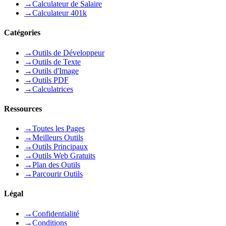
→
Calculateur de Salaire
→
Calculateur 401k
Catégories
→
Outils de Développeur
→
Outils de Texte
→
Outils d'Image
→
Outils PDF
→
Calculatrices
Ressources
→
Toutes les Pages
→
Meilleurs Outils
→
Outils Principaux
→
Outils Web Gratuits
→
Plan des Outils
→
Parcourir Outils
Légal
→
Confidentialité
→
Conditions