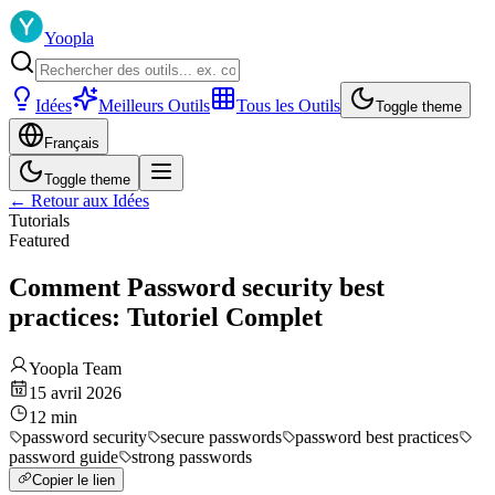
Yoopla
Idées
Meilleurs Outils
Tous les Outils
Toggle theme
Français
Toggle theme
←
Retour aux Idées
Tutorials
Featured
Comment Password security best
practices: Tutoriel Complet
Yoopla Team
15 avril 2026
12
min
password security
secure passwords
password best practices
password guide
strong passwords
Copier le lien