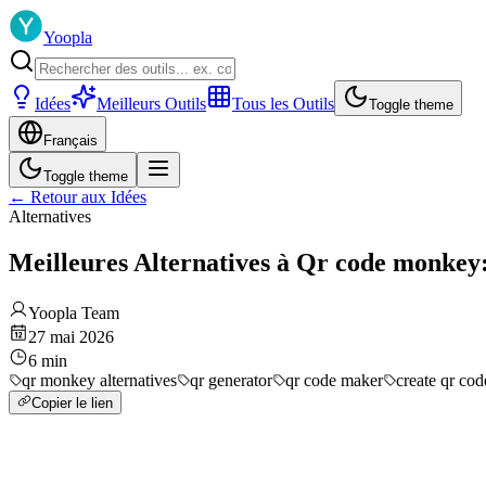
Yoopla
Idées
Meilleurs Outils
Tous les Outils
Toggle theme
Français
Toggle theme
←
Retour aux Idées
Alternatives
Meilleures Alternatives à Qr code monkey
Yoopla Team
27 mai 2026
6
min
qr monkey alternatives
qr generator
qr code maker
create qr cod
Copier le lien