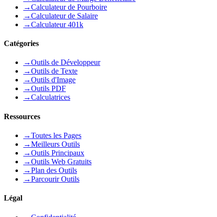
→
Calculateur de Pourboire
→
Calculateur de Salaire
→
Calculateur 401k
Catégories
→
Outils de Développeur
→
Outils de Texte
→
Outils d'Image
→
Outils PDF
→
Calculatrices
Ressources
→
Toutes les Pages
→
Meilleurs Outils
→
Outils Principaux
→
Outils Web Gratuits
→
Plan des Outils
→
Parcourir Outils
Légal