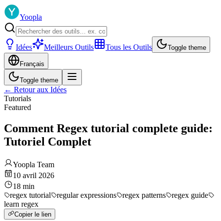
Yoopla
Idées
Meilleurs Outils
Tous les Outils
Toggle theme
Français
Toggle theme
←
Retour aux Idées
Tutorials
Featured
Comment Regex tutorial complete guide:
Tutoriel Complet
Yoopla Team
10 avril 2026
18
min
regex tutorial
regular expressions
regex patterns
regex guide
learn regex
Copier le lien