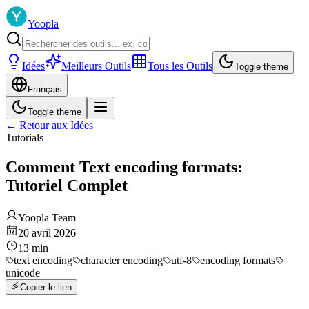
Yoopla
Idées
Meilleurs Outils
Tous les Outils
Toggle theme
Français
Toggle theme
←
Retour aux Idées
Tutorials
Comment Text encoding formats:
Tutoriel Complet
Yoopla Team
20 avril 2026
13
min
text encoding
character encoding
utf-8
encoding formats
unicode
Copier le lien