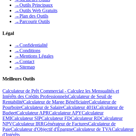
→
Outils Principaux
→
Outils Web Gratuits
→
Plan des Outils
→
Parcourir Outils
Légal
→
Confidentialité
→
Conditions
→
Mentions Légales
→
Contact
→
Sitemap
Meilleurs Outils
Calculateur de Prêt Commercial - Calculez les Mensualités et
Intérêts des Crédits Professionnels
Calculateur de Seuil de
Rentabilité
Calculateur de Marge Bénéficiaire
Calculateur de
Pourboire
Calculateur de Salaire
Calculateur 401k
Calculateur de
Budget
Calculateur APR
Calculateur APY
Calculateur
EMI
Calculateur SIP
Calculateur FD
Calculateur RD
Calculateur
NPV
Calculateur IRR
Générateur de Factures
Calculateur de
Paie
Calculateur d'Objectif d'Épargne
Calculateur de TVA
Calculateur
d'Intérêts