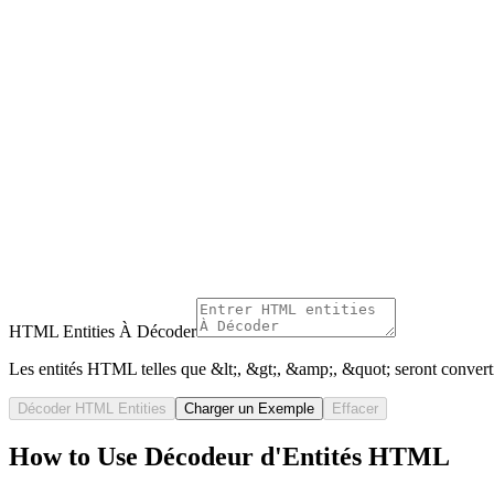
HTML Entities À Décoder
Les entités HTML telles que &lt;, &gt;, &amp;, &quot; seront convertis
Décoder HTML Entities
Charger un Exemple
Effacer
How to Use Décodeur d'Entités HTML