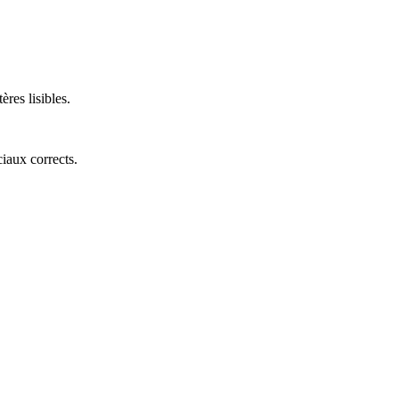
res lisibles.
ciaux corrects.