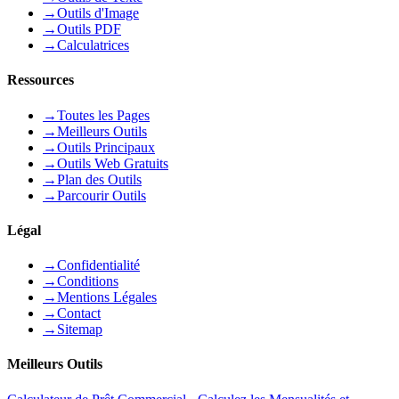
→
Outils d'Image
→
Outils PDF
→
Calculatrices
Ressources
→
Toutes les Pages
→
Meilleurs Outils
→
Outils Principaux
→
Outils Web Gratuits
→
Plan des Outils
→
Parcourir Outils
Légal
→
Confidentialité
→
Conditions
→
Mentions Légales
→
Contact
→
Sitemap
Meilleurs Outils