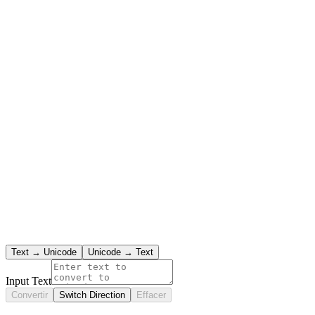
Text → Unicode
Unicode → Text
Input Text
Convertir
Switch Direction
Effacer