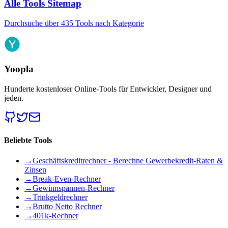
Alle Tools Sitemap
Durchsuche über 435 Tools nach Kategorie
Yoopla
Hunderte kostenloser Online-Tools für Entwickler, Designer und
jeden.
Beliebte Tools
→
Geschäftskreditrechner - Berechne Gewerbekredit-Raten &
Zinsen
→
Break-Even-Rechner
→
Gewinnspannen-Rechner
→
Trinkgeldrechner
→
Brutto Netto Rechner
→
401k-Rechner