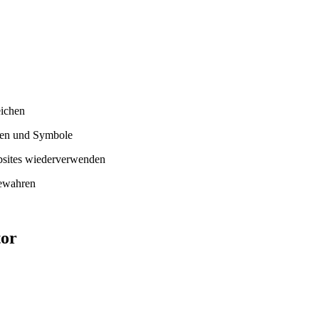
ichen
len und Symbole
bsites wiederverwenden
bewahren
tor