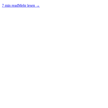
7 min read
Mehr lesen
→