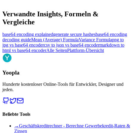
Verwandte Insights, Formeln &
Vergleiche
base64 encoding explained
generate secure hashes
base64 encoding
decoding guide
Mean (Average) Formula
Variance Formula
png to
jpg vs base64 encoder
csv to json vs base64 encoder
markdown to
html vs base64 encoder
Alle Seiten
Plattform-Übersicht
Yoopla
Hunderte kostenloser Online-Tools für Entwickler, Designer und
jeden.
Beliebte Tools
→
Geschäftskreditrechner - Berechne Gewerbekredit-Raten &
Zinsen