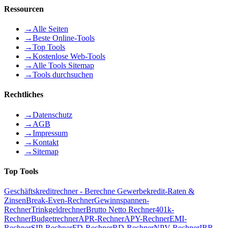
Ressourcen
→
Alle Seiten
→
Beste Online-Tools
→
Top Tools
→
Kostenlose Web-Tools
→
Alle Tools Sitemap
→
Tools durchsuchen
Rechtliches
→
Datenschutz
→
AGB
→
Impressum
→
Kontakt
→
Sitemap
Top Tools
Geschäftskreditrechner - Berechne Gewerbekredit-Raten &
Zinsen
Break-Even-Rechner
Gewinnspannen-
Rechner
Trinkgeldrechner
Brutto Netto Rechner
401k-
Rechner
Budgetrechner
APR-Rechner
APY-Rechner
EMI-
Rechner
SIP-Rechner
FD-Rechner
RD-Rechner
NPV-Rechner
IRR-