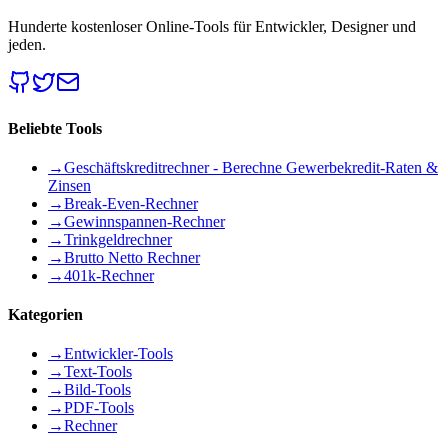
Hunderte kostenloser Online-Tools für Entwickler, Designer und
jeden.
Beliebte Tools
→
Geschäftskreditrechner - Berechne Gewerbekredit-Raten &
Zinsen
→
Break-Even-Rechner
→
Gewinnspannen-Rechner
→
Trinkgeldrechner
→
Brutto Netto Rechner
→
401k-Rechner
Kategorien
→
Entwickler-Tools
→
Text-Tools
→
Bild-Tools
→
PDF-Tools
→
Rechner