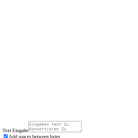
Text Eingabe
Add spaces between bytes