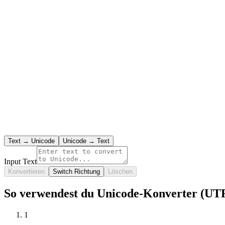
Text → Unicode
Unicode → Text
Input Text
Konvertieren
Switch Richtung
Löschen
So verwendest du Unicode-Konverter (UT
1