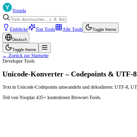
Yoopla
Einblicke
Top Tools
Alle Tools
Toggle theme
Deutsch
Toggle theme
← Zurück zur Startseite
Developer Tools
Unicode-Konverter – Codepoints & UTF-8
Text in Unicode-Codepoints umwandeln und dekodieren: UTF-8, UTF-
Teil von Yooplas 435+ kostenlosen Browser-Tools.