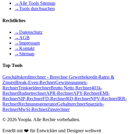
→
Alle Tools Sitemap
→
Tools durchsuchen
Rechtliches
→
Datenschutz
→
AGB
→
Impressum
→
Kontakt
→
Sitemap
Top Tools
Geschäftskreditrechner - Berechne Gewerbekredit-Raten &
Zinsen
Break-Even-Rechner
Gewinnspannen-
Rechner
Trinkgeldrechner
Brutto Netto Rechner
401k-
Rechner
Budgetrechner
APR-Rechner
APY-Rechner
EMI-
Rechner
SIP-Rechner
FD-Rechner
RD-Rechner
NPV-Rechner
IRR-
Rechner
Rechnungsgenerator
Gehaltsrechner
Sparziels-
Rechner
MwSt-Rechner
Zinsrechner
©
2026
Yoopla
.
Alle Rechte vorbehalten.
Erstellt mit ❤️ für Entwickler und Designer weltweit