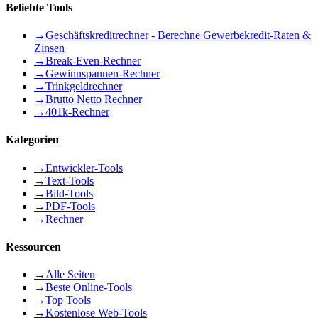
Beliebte Tools
→
Geschäftskreditrechner - Berechne Gewerbekredit-Raten &
Zinsen
→
Break-Even-Rechner
→
Gewinnspannen-Rechner
→
Trinkgeldrechner
→
Brutto Netto Rechner
→
401k-Rechner
Kategorien
→
Entwickler-Tools
→
Text-Tools
→
Bild-Tools
→
PDF-Tools
→
Rechner
Ressourcen
→
Alle Seiten
→
Beste Online-Tools
→
Top Tools
→
Kostenlose Web-Tools