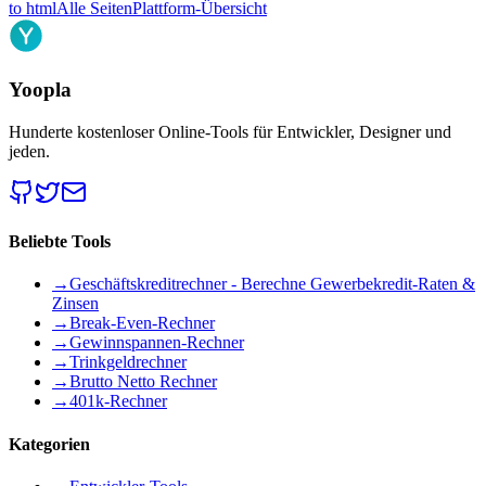
to html
Alle Seiten
Plattform-Übersicht
Yoopla
Hunderte kostenloser Online-Tools für Entwickler, Designer und
jeden.
Beliebte Tools
→
Geschäftskreditrechner - Berechne Gewerbekredit-Raten &
Zinsen
→
Break-Even-Rechner
→
Gewinnspannen-Rechner
→
Trinkgeldrechner
→
Brutto Netto Rechner
→
401k-Rechner
Kategorien