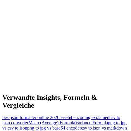
Verwandte Insights, Formeln &
Vergleiche
best json formatter online 2026
base64 encoding explained
csv to
json converter
Mean (Average) Formula
Variance Formula
png to jpg
vs csv to json
png to jpg vs base64 encoder
csv to json vs markdown